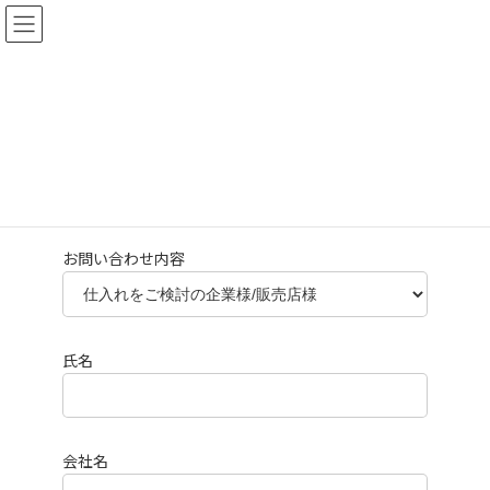
コ
ナ
ン
ビ
テ
ゲ
ン
ー
ツ
シ
お問い合わせ
へ
ョ
ス
ン
キ
に
HOME
お問い合わせ
ッ
移
プ
動
お問い合わせ内容
氏名
会社名