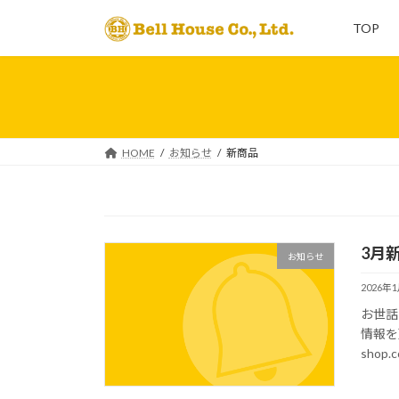
コ
ナ
TOP
ン
ビ
テ
ゲ
ン
ー
ツ
シ
へ
ョ
ス
ン
HOME
お知らせ
新商品
キ
に
ッ
移
プ
動
3月
お知らせ
2026年
お世話
情報を更
shop.