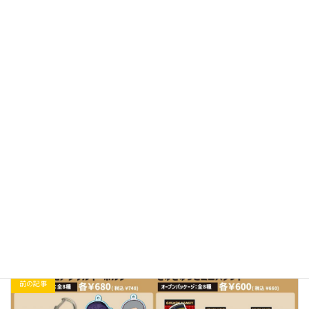
〇お文具といっしょ＜再販＞
https://bellhouse-shop.com/news/630c94ad402ae668f747841d
商品をお求めの流通様・問屋様は、問い合わせページよりお問い
合わせください。
今後とも、弊社商品をよろしくお願いいたします。
お知らせ
、
新商品
カテゴリー
前の記事