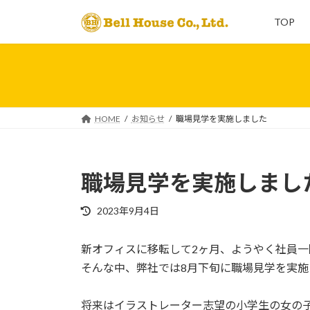
コ
ナ
TOP
ン
ビ
テ
ゲ
ン
ー
ツ
シ
へ
ョ
ス
ン
HOME
お知らせ
職場見学を実施しました
キ
に
ッ
移
プ
動
職場見学を実施しまし
最
2023年9月4日
終
更
新オフィスに移転して2ヶ月、ようやく社員
新
日
そんな中、弊社では8月下旬に職場見学を実施
時
:
将来はイラストレーター志望の小学生の女の